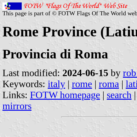
This page is part of © FOTW Flags Of The World web
Rome Province (Latiu
Provincia di Roma
Last modified:
2024-06-15
by
rob
Keywords:
italy
|
rome
|
roma
|
la
Links:
FOTW homepage
|
search
mirrors